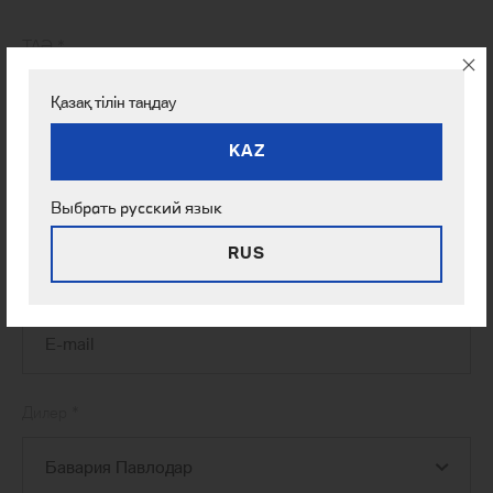
ТАӘ
*
Қазақ тілін таңдау
KAZ
Телефон
*
Выбрать русский язык
RUS
E-mail
Дилер
*