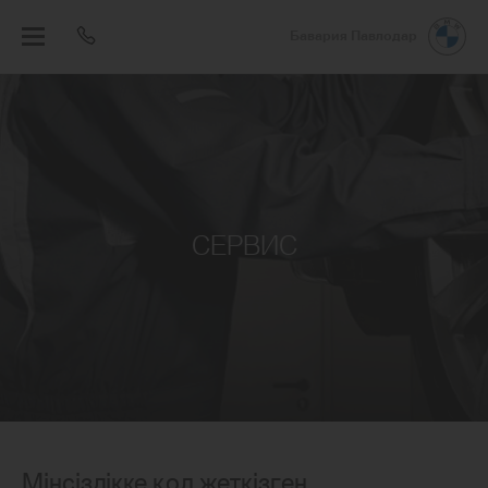
Бавария Павлодар
СЕРВИС
Мінсіздікке қол жеткізген.