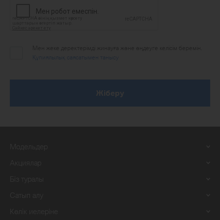
Мен жеке деректерімді жинауға және өңдеуге келісім беремін.
Құпиялылық саясатымен танысу
Жіберу
Модельдер
Акциялар
Біз туралы
Сатып алу
Көлік иелеріне