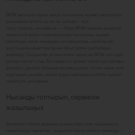
BMW автокөліктеріне мінсіз техникалық қызмет көрсетілуін
қамтамасыз ететін үш негізгі қағидат – бұл
сапа, тиімділік, инновация. — Жаңа BMW моделін өндіріске
жібергенге дейін инженерлеріміз техникалық қызмет
көрсетудің және жөндеудің инновациялық, ыңғайлы әрі
жүргізушінің қажеттіліктеріне бағытталған сызбаларын
әзірлейді. Сондықтан да жыл өткен сайын әр BMW сол үздік
қалпын сақтап отыр. Біз сервистік қызмет көрсетудің жоғары
деңгейін, деңгейі бойынша ең жақсы көлік күтімін және көлік
жүргізуден шынайы ләззат алуды қамтамасыз ететін қызмет
көрсетуге ұмтыламыз.
Нысанды толтырып, сервиске
жазылыңыз
Автокөлікті бөтен адамның қолына беру оған қаншалықты
сенетініңізді көрсетеді, сондықтан өзіңіз сенетін маманды –