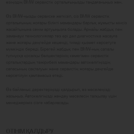
өзіңіздің BMW сервистік орталығыңызды таңдағаныңыз жөн.
Өз BMW-ңызды сервиске жеткізіп, сіз BMW сервистік
орталығының жоғары білікті мамандары барлық жұмысты мінсіз
жасайтынына сенім артуыңызға болады. Арнайы жабдық пен
заманауи технологиялар тез әрі дәл диагностика жасауға
және жоғары деңгейде кешенді, тиімді қызмет көрсетуге
мүмкіндік береді. Бірегей жабдық пен BMW-ның сапалы
түпнұсқа қосалқы бөлшектерінің көмегімен сервистік
орталықтардың тәжірибелі мамандары автокөлігіңіздің
сапасының сақталуын және сервистің жоғары деңгейде
көрсетілуін қамтамасыз етеді.
Өз байланыс деректеріңізді қалдырып, өз мәселеңізді
жазыңыз. Автокөлігіңізді жөндеу мәселесін талқылау үшін
менеджеріміз сізге хабарласады.
ӨТІНІМ ҚАЛДЫРУ