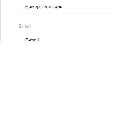
E-mail
Дилер
*
Гос.номер
*
Выберите услугу