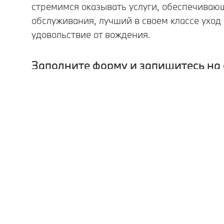
стремимся оказывать услуги, обеспечиваю
обслуживания, лучший в своем классе уход
удовольствие от вождения.
Заполните форму и запишитесь на 
Передача автомобиля в чужие руки сопряж
выбрать специалиста, которому Вы можете
BMW.
Доставив свой BMW на сервис, Вы можете 
высококвалифицированные специалисты се
безупречно. Специальное оборудование и 
провести точную диагностику и комплексн
уровне. Благодаря уникальному оборудова
частей BMW, опытные специалисты сервисн