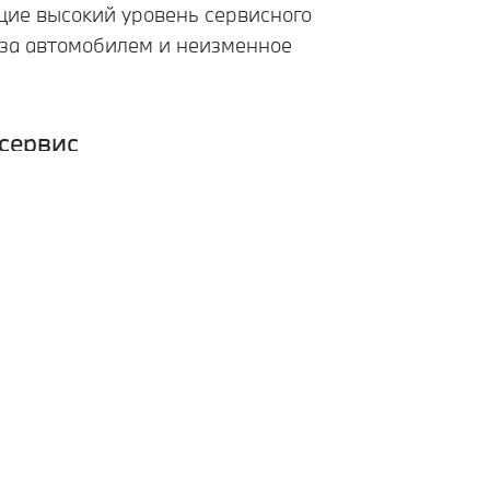
щие высокий уровень сервисного
 за автомобилем и неизменное
сервис
ена доверием, поэтому имеет смысл
 довериться - Вашему сервисному центру
быть уверены, что
рвисного центра BMW сделают всё
современные технологии позволяют быстро
ое, эффективное обслуживание на высоком
нию и качеству оригинальных запасных
ых станций обеспечат сохранение качеств