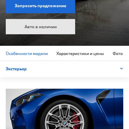
Запросить предложение
Авто в наличии
Особенности модели
Характеристики и цены
Фото и 
Экстерьер