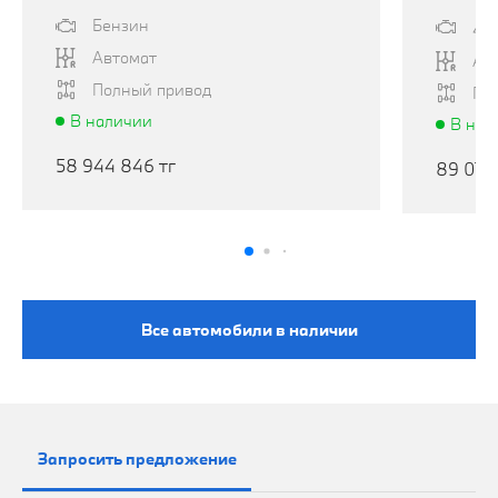
Бензин
43
Автомат
Ав
Полный привод
По
RU
В наличии
В нал
58 944 846 тг
89 076
Все автомобили в наличии
Запросить предложение