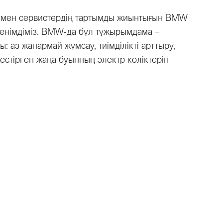
ер мен сервистердің тартымды жиынтығын BMW
 сенімдіміз. BMW-да бұл тұжырымдама –
: аз жанармай жұмсау, тиімділікті арттыру,
йлестірген жаңа буынның электр көліктерін
Құпиялылық саясаты
ер
Дилерлік орталыққа келу ережелері