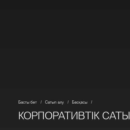
ережелері
KK
RU
саясаты
келу
ережелері
Басты бет
/
Сатып алу
/
Басқасы
/
КОРПОРАТИВТІК САТ