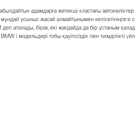
қабылдайтын адамдарға жетекші кластағы автокөлікт
ші мұндай ұсыныс жасай алмайтынымен келісетініңізге
деп аталады, бірақ екі жағдайда да бір ұстаным қалады
, BMW i модельдері тобы қауіпсіздік пен тиімділікті ү
лу
Көлік иелеріне
жаңа автокөліктер
Сервис және қосалқы бөлшект