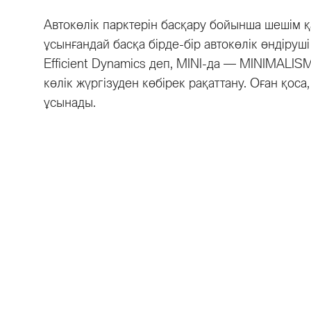
Автокөлік парктерін басқару бойынша шешім 
ұсынғандай басқа бірде-бір автокөлік өндіру
Efficient Dynamics деп, MINI-да — MINIMALISM 
көлік жүргізуден көбірек рақаттану. Оған қоса
ұсынады.
Модельдер
Сатып а
Үлгілік қатары
Қоймадағы 