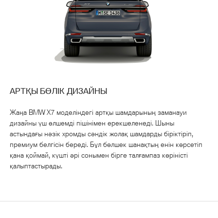
АРТҚЫ БӨЛІК ДИЗАЙНЫ
Жаңа BMW X7 моделіндегі артқы шамдарының заманауи
дизайны үш өлшемді пішінімен ерекшеленеді. Шыны
астындағы нәзік хромды сәндік жолақ шамдарды біріктіріп,
премиум белгісін береді. Бұл бөлшек шанақтың енін көрсетіп
қана қоймай, күшті әрі сонымен бірге талғампаз көріністі
қалыптастырады.