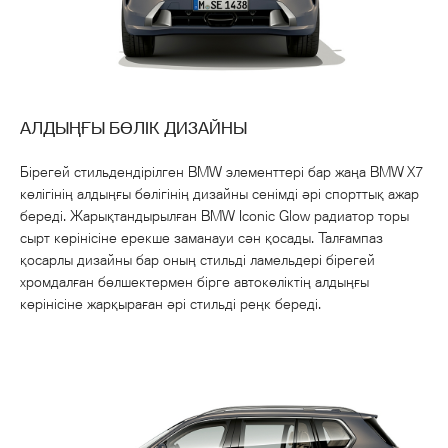
АЛДЫҢҒЫ БӨЛІК ДИЗАЙНЫ
Бірегей стильдендірілген BMW элементтері бар жаңа BMW X7
көлігінің алдыңғы бөлігінің дизайны сенімді әрі спорттық ажар
береді. Жарықтандырылған BMW Iconic Glow радиатор торы
сырт көрінісіне ерекше заманауи сән қосады. Талғампаз
қосарлы дизайны бар оның стильді ламельдері бірегей
хромдалған бөлшектермен бірге автокөліктің алдыңғы
көрінісіне жарқыраған әрі стильді реңк береді.