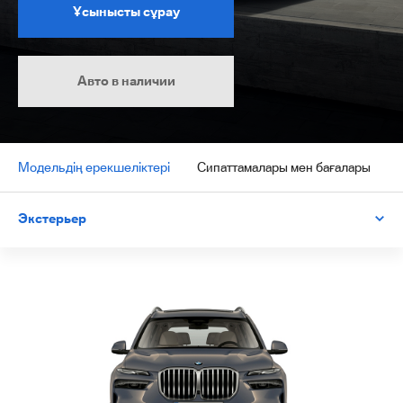
Ұсынысты сұрау
Авто в наличии
Модельдің ерекшеліктері
Сипаттамалары мен бағалары
Экстерьер