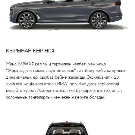
ҚЫРЫНАН КӨРІНІСІ
Жаңа BMW X7 көлігінің тартылған келбеті мен жаңа
"Жарқылдаған мысты сұр металлик" лак-бояу жабыны ерекше
динамикалық әрі сырбаз бейне жасайды. Эксклюзивтік 23
дюймдік жеңіл қорытпалы BMW Individual дискілері әсерді
күшейте түседі. Алайда автокөлікке бір қарағаннан-ақ оның
салонының таңғаларлық кең екенін көруге болады.