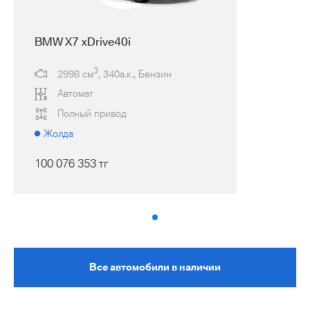
BMW X7 xDrive40i
3
2998 см
, 340а.к., Бензин
Автомат
Полный привод
Жолда
100 076 353 тг
Все автомобили в наличии