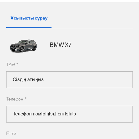
Ұсынысты сұрау
KZ
BMW X7
ТАӘ
*
Телефон
*
E-mail