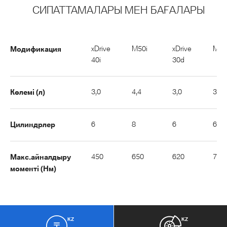
СИПАТТАМАЛАРЫ МЕН БАҒАЛАРЫ
Модификация
xDrive
M50i
xDrive
M50
40i
30d
Көлемі (л)
3,0
4,4
3,0
3,0
Цилиндрлер
6
8
6
6
Макс.айналдыру
450
650
620
760
моменті (Нм)