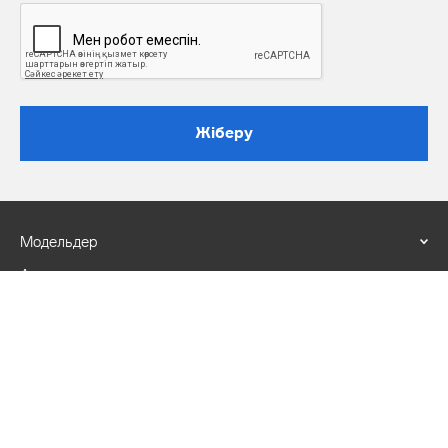
Жіберу
Модельдер
Акциялар
Біз туралы
Сатып алу
Көлік иелеріне
Құпиялылық саясаты
Дилерлік орталыққа келу ережелері