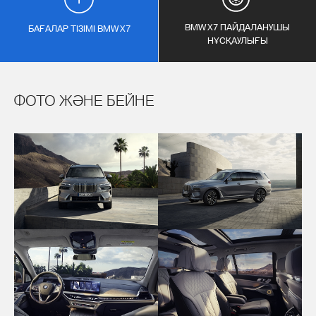
BMW X7 ПАЙДАЛАНУШЫ
БАҒАЛАР ТІЗІМІ BMW X7
НҰСҚАУЛЫҒЫ
ФОТО ЖӘНЕ БЕЙНЕ