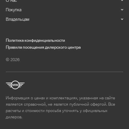
О нас
от
до
Покупка
Владельцам
Политика конфиденциальности
Объем двигателя
Правила посещения дилерского центра
от
до
© 2026
Кузов
Информация о ценах и комплектациях, указанная на сайте
Привод
является справочной, не явлется публичной офертой. Все
расчеты и стоимости просьба уточнять у официальных
дилеров.