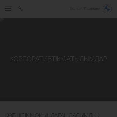
Бавария Павлодар
КОРПОРАТИВТІК САТЫЛЫМДАР
КӨПШІЛІК МОЙЫНДАҒАН БАСЫМДЫҚ