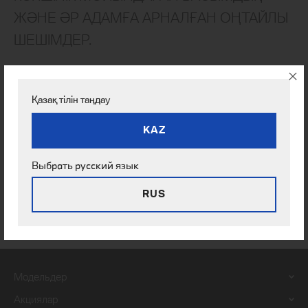
ЖӘНЕ ӘР АДАМҒА АРНАЛҒАН ОҢТАЙЛЫ
ШЕШІМДЕР.
Автокөлік парктерін басқару бойынша шешім қабылдайтын
адамдарға жетекші кластағы автокөліктер мен сервистердің
Қазақ тілін таңдау
тартымды жиынтығын BMW ұсынғандай басқа бірде-бір
автокөлік өндіруші мұндай ұсыныс жасай алмайтынымен
KAZ
келісетініңізге сенімдіміз. BMW-да бұл тұжырымдама – Efficient
Dynamics деп, MINI-да — MINIMALISM деп аталады, бірақ екі
Выбрать русский язык
жағдайда да бір ұстаным қалады: аз жанармай жұмсау,
тиімділікті арттыру, көлік жүргізуден көбірек рақаттану. Оған
RUS
қоса, BMW i модельдері тобы қауіпсіздік пен тиімділікті
үйлестірген жаңа буынның электр көліктерін ұсынады.
Модельдер
Акциялар